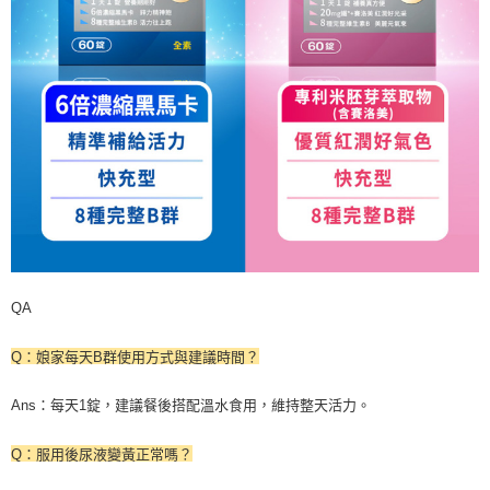
QA
Q
：娘家每天
B
群使用方式與建議時間？
Ans
：每天
1
錠，建議餐後搭配溫水食用，維持整天活力。
Q
：服用後尿液變黃正常嗎？