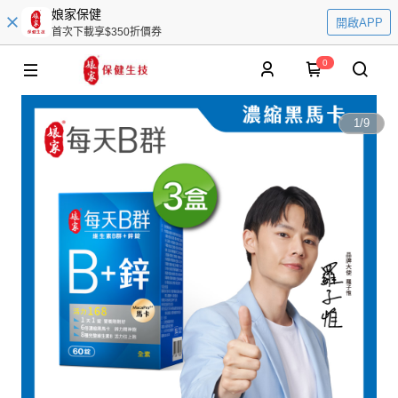
娘家保健
開啟APP
首次下載享$350折價券
0
1
/
9