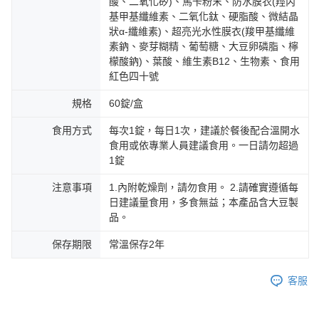
酸、二氧化矽)、馬卡粉末、防水膜衣(羥丙
基甲基纖維素、二氧化鈦、硬脂酸、微結晶
狀α-纖維素)、超亮光水性膜衣(羧甲基纖維
素鈉、麥芽糊精、葡萄糖、大豆卵磷脂、檸
檬酸鈉)、葉酸、維生素B12、生物素、食用
紅色四十號
規格
60錠/盒
食用方式
每次1錠，每日1次，建議於餐後配合溫開水
食用或依專業人員建議食用。一日請勿超過
1錠
注意事項
1.內附乾燥劑，請勿食用。 2.請確實遵循每
日建議量食用，多食無益；本產品含大豆製
品。
保存期限
常溫保存2年
客服