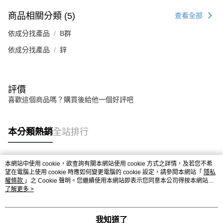
商品相關分類 (5)
查看全部
依成分找產品
B群
依成分找產品
鋅
評價
喜歡這個商品嗎？購買後給他一個好評吧
本分類熱銷
全站排行
本網站中使用 cookie，欲查詢有關本網站使用 cookie 方式之詳情，及若您不希
熱門標籤
望在電腦上使用 cookie 時應如何變更電腦的 cookie 設定，請參閱本網站「
隱私
權條款
」之 Cookie 聲明。您繼續使用本網站即表示您同意本公司得按本網站使
用條款之 Cookie 聲明使用 cookie。
了解更多 >
我知道了