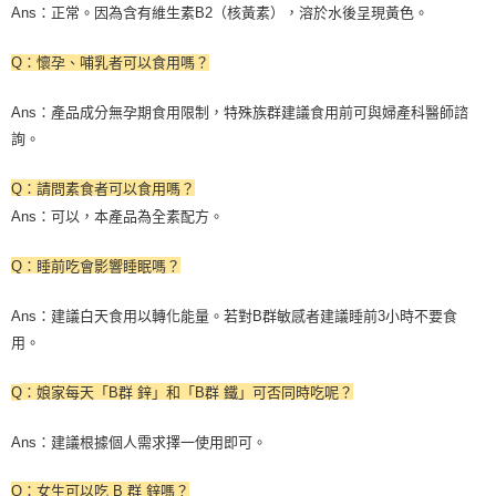
Ans
：正常。因為含有維生素
B2
（核黃素），溶於水後呈現黃色。
：懷孕、哺乳者可以食用嗎？
Q
Ans
：產品成分無孕期食用限制，特殊族群建議食用前可與婦產科醫師諮
詢。
Q
：請問素食者可以食用嗎？
：可以，本產品為全素配方。
Ans
Q
：睡前吃會影響睡眠嗎？
Ans
：建議白天食用以轉化能量。若對
B
群敏感者建議睡前
3
小時不要食
用。
Q
：娘家每天「
B
群
鋅」和「
B
群
鐵」可否同時吃呢？
Ans
：建議根據個人需求擇一使用即可。
Q
：女生可以吃
B
群
鋅嗎？