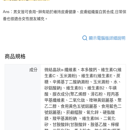
Ans
：男女皆可食用
~
鋅有助於維持皮膚健康、皮膚組織蛋白質合成
,
日常保
養也很適合女性朋友補充。
顯示電腦版詳細說明
商品規格
成分
微結晶狀α-纖維素、本多酸鈣、維生素C(維
生素C、玉米澱粉)、維生素E(維生素E、蔗
糖、辛烯基丁二酸鈉澱粉、玉米澱粉、水、
矽鋁酸鈉)、維生素B1、維生素B2、牛磺
酸、膜衣成分(聚乙烯醇、滑石粉、羥丙基
甲基纖維素、二氧化鈦、喹啉黃鋁麗基、聚
乙二醇、食用黃色五號鋁麗基、食用藍色二
號鋁麗基)、菸鹼醯胺、氧化鋅、硬脂酸
鎂、羧甲基澱粉鈉 、維生素B6、二氧化
矽、甘胺酸鋅(甘胺酸鋅、胺基乙酸、檸檬