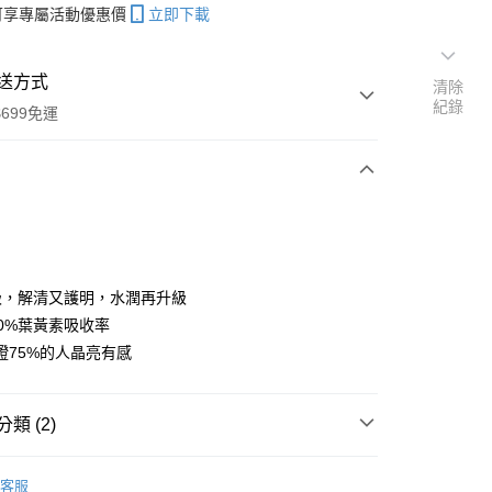
帳可享專屬活動優惠價
立即下載
送方式
清除
紀錄
699免運
次付款
級，解清又護明，水潤再升級
50%葉黃素吸收率
證75%的人晶亮有感
類 (2)
優惠
客服