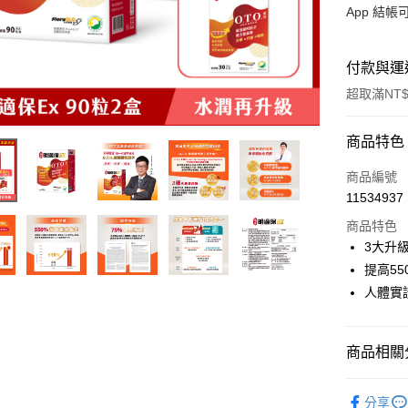
App 結
付款與運
超取滿NT$
付款方式
商品特色
信用卡一
商品編號
11534937
LINE Pay
商品特色
Apple Pay
3大升
提高5
街口支付
人體實
悠遊付
全盈+PAY
商品相關分
ATM付款
APP限定
分享