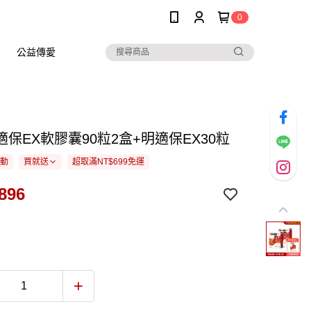
0
公益傳愛
保EX軟膠囊90粒2盒+明適保EX30粒
活動
買就送
超取滿NT$699免運
896