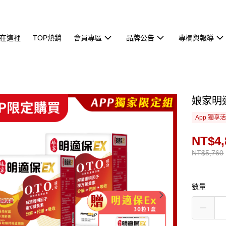
在這裡
TOP熱銷
會員專區
品牌公告
專欄與報導
娘家明適
App 獨享
NT$4,
NT$5,760
數量