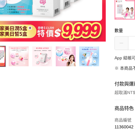
數量
App 結
※ 本商品
付款與運
超取滿NT$
付款方式
商品特色
信用卡一
商品編號
11360042
LINE Pay