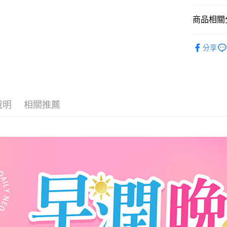
Apple Pay
商品相關分
街口支付
APP限定
分享
悠遊付
依成分找
全盈+PAY
依成分找
ATM付款
依成分找
說明
相關推薦
貨到付款
運送方式
付款後全
每筆NT$6
付款後7-1
每筆NT$6
宅配