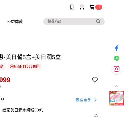
0
公益傳愛
惠-美日皙5盒+美日潤5盒
活動
超取滿NT$699免運
999
0
商品
查看全部
娘家美日潤水妍粉30包
x5