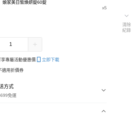
娘家美日皙煥妍錠60錠
x5
清除
紀錄
帳可享專屬活動優惠價
立即下載
不適用折價券
送方式
699免運
次付款