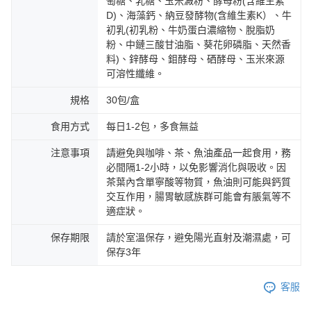
萄糖、乳糖、玉米澱粉、酵母粉(含維生素
D)、海藻鈣、納豆發酵物(含維生素K）、牛
初乳(初乳粉、牛奶蛋白濃縮物、脫脂奶
粉、中鏈三酸甘油脂、葵花卵磷脂、天然香
料)、鋅酵母、鉬酵母、硒酵母、玉米來源
可溶性纖維。
規格
30包/盒
食用方式
每日1-2包，多食無益
注意事項
請避免與咖啡、茶、魚油產品一起食用，務
必間隔1-2小時，以免影響消化與吸收。因
茶葉內含單寧酸等物質，魚油則可能與鈣質
交互作用，腸胃敏感族群可能會有脹氣等不
適症狀。
保存期限
請於室溫保存，避免陽光直射及潮濕處，可
保存3年
客服