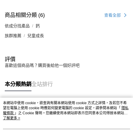
商品相關分類 (6)
查看全部
依成分找產品
鈣
族群推薦
兒童成長
評價
喜歡這個商品嗎？購買後給他一個好評吧
本分類熱銷
全站排行
本網站中使用 cookie，欲查詢有關本網站使用 cookie 方式之詳情，及若您不希
熱門標籤
望在電腦上使用 cookie 時應如何變更電腦的 cookie 設定，請參閱本網站「
隱私
權條款
」之 Cookie 聲明。您繼續使用本網站即表示您同意本公司得按本網站使
用條款之 Cookie 聲明使用 cookie。
了解更多 >