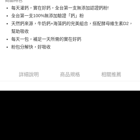
付款後7-11取貨
每天灌鈣，實在好鈣，全台第一支無添加認證鈣粉!
每筆NT$60，滿NT$1,500(含以上)免運費
全台第一支100%無添加驗證「鈣」粉
天然鈣來源，牛奶鈣+海藻鈣的完美組合，搭配酵母維生素D2，
宅配
幫助吸收
每筆NT$150，滿NT$1,500(含以上)免運費
每天一包，補足一天所需的實在好鈣
貨到付款
粉包分解快，好吸收
每筆NT$150，滿NT$1,500(含以上)免運費
詳細說明
商品規格
相關推薦