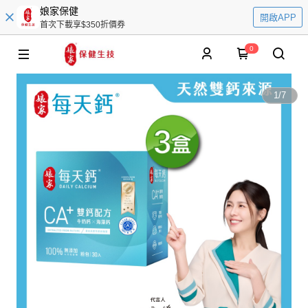
娘家保健
開啟APP
首次下載享$350折價券
0
1
/
7