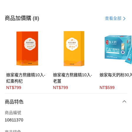
付款方式
信用卡一次付款
商品加價購 (8)
查看全部
LINE Pay
Apple Pay
街口支付
悠遊付
全盈+PAY
娘家複方熬雞精10入-
娘家複方熬雞精10入-
娘家每天鈣粉30
紅棗枸杞
老薑
ATM付款
NT$799
NT$799
NT$599
貨到付款
商品特色
運送方式
商品編號
付款後全家取貨
10811370
每筆NT$60，滿NT$699(含以上)免運費
商品特色