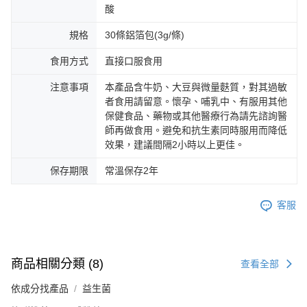
酸
規格
30條鋁箔包(3g/條)
食用方式
直接口服食用
注意事項
本產品含牛奶、大豆與微量麩質，對其過敏
者食用請留意。懷孕、哺乳中、有服用其他
保健食品、藥物或其他醫療行為請先諮詢醫
師再做食用。避免和抗生素同時服用而降低
效果，建議間隔2小時以上更佳。
保存期限
常溫保存2年
客服
商品相關分類 (8)
查看全部
依成分找產品
益生菌