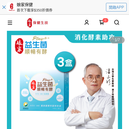
娘家保健
開啟APP
首次下載享$350折價券
0
1
/
7