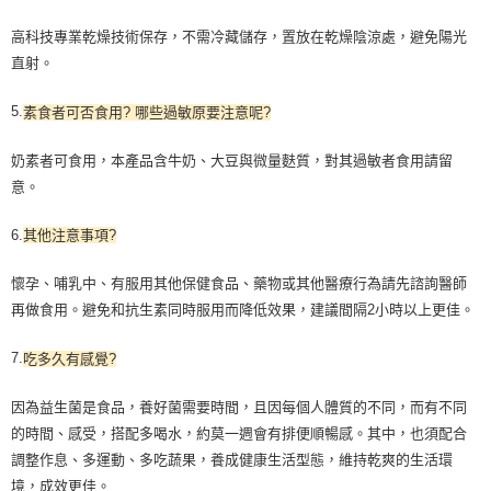
高科技專業乾燥技術保存，不需冷藏儲存，置放在乾燥陰涼處，避免陽光
直射。
5.
素食者可否食用? 哪些過敏原要注意呢?
奶素者可食用，本產品含牛奶、大豆與微量麩質，對其過敏者食用請留
意。
6.
其他注意事項?
懷孕、哺乳中、有服用其他保健食品、藥物或其他醫療行為請先諮詢醫師
再做食用。避免和抗生素同時服用而降低效果，建議間隔2小時以上更佳。
7.
吃多久有感覺?
因為益生菌是食品，養好菌需要時間，且因每個人體質的不同，而有不同
的時間、感受，搭配多喝水，約莫一週會有排便順暢感。其中，也須配合
調整作息、多運動、多吃蔬果，養成健康生活型態，維持乾爽的生活環
境，成效更佳。