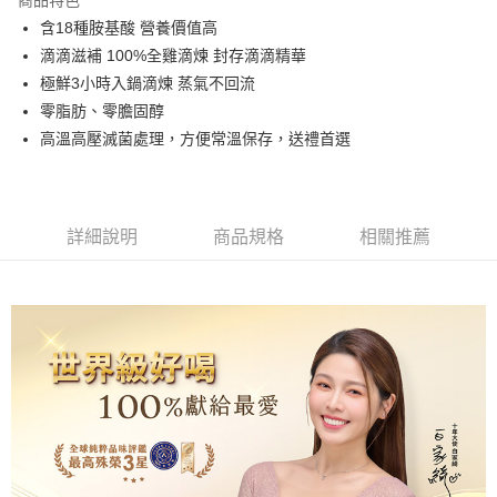
付款後7-11取貨
含18種胺基酸 營養價值高
每筆NT$60，滿NT$1,500(含以上)免運費
滴滴滋補 100%全雞滴煉 封存滴滴精華
極鮮3小時入鍋滴煉 蒸氣不回流
宅配
零脂肪、零膽固醇
每筆NT$150，滿NT$1,500(含以上)免運費
高溫高壓滅菌處理，方便常溫保存，送禮首選
貨到付款
每筆NT$150，滿NT$1,500(含以上)免運費
詳細說明
商品規格
相關推薦