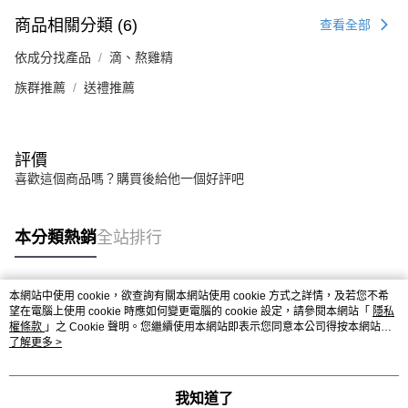
商品相關分類 (6)
查看全部
依成分找產品
滴、熬雞精
族群推薦
送禮推薦
評價
喜歡這個商品嗎？購買後給他一個好評吧
本分類熱銷
全站排行
本網站中使用 cookie，欲查詢有關本網站使用 cookie 方式之詳情，及若您不希
熱門標籤
望在電腦上使用 cookie 時應如何變更電腦的 cookie 設定，請參閱本網站「
隱私
權條款
」之 Cookie 聲明。您繼續使用本網站即表示您同意本公司得按本網站使
用條款之 Cookie 聲明使用 cookie。
了解更多 >
我知道了