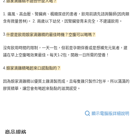
2.
娘家滴雞精不適合什麼人喝？
1. 痛風、高血壓、腎臟病、楓糖尿症的患者，飲用前請先諮詢醫師(因肉類
含有微量普林)。 2. 兩歲以下幼兒，因腎臟發育未完全，不建議飲用。
3.
什麼是飲用娘家滴雞精的最佳時機？空腹可以喝嗎？
沒有飲用時間的限制，一天一包，但若是孕期保養或是想補充元氣者，建
議在早上空腹喝效果最佳。每天1-2包，開啟一日所需的營養！
4.
娘家滴雞精喝起來口感黏黏的？
因為娘家滴雞精以優質土雞滴製而成，且每隻雞只製作2包半，所以滿滿的
膠質精華，讓您會有喝起來黏黏的滋潤感受。
顯示電腦版詳細說明
商品規格