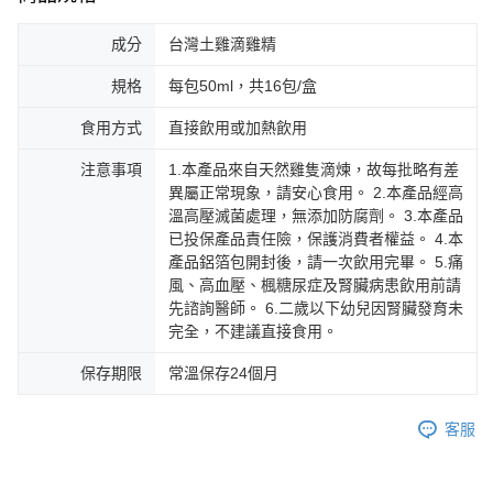
成分
台灣土雞滴雞精
規格
每包50ml，共16包/盒
食用方式
直接飲用或加熱飲用
注意事項
1.本產品來自天然雞隻滴煉，故每批略有差
異屬正常現象，請安心食用。 2.本產品經高
溫高壓滅菌處理，無添加防腐劑。 3.本產品
已投保產品責任險，保護消費者權益。 4.本
產品鋁箔包開封後，請一次飲用完畢。 5.痛
風、高血壓、楓糖尿症及腎臟病患飲用前請
先諮詢醫師。 6.二歲以下幼兒因腎臟發育未
完全，不建議直接食用。
保存期限
常溫保存24個月
客服