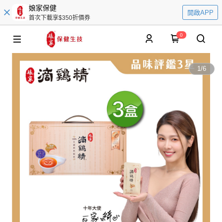
娘家保健
開啟APP
首次下載享$350折價券
0
1
/
6