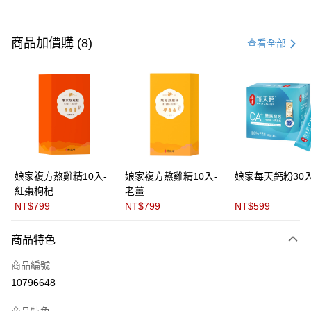
付款方式
信用卡一次付款
商品加價購 (8)
查看全部
LINE Pay
Apple Pay
街口支付
悠遊付
全盈+PAY
娘家複方熬雞精10入-
娘家複方熬雞精10入-
娘家每天鈣粉30
紅棗枸杞
老薑
ATM付款
NT$799
NT$799
NT$599
貨到付款
商品特色
運送方式
商品編號
付款後全家取貨
10796648
每筆NT$60，滿NT$699(含以上)免運費
商品特色