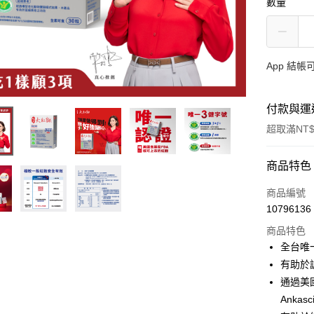
數量
App 結
付款與運
超取滿NT$
付款方式
商品特色
信用卡一
商品編號
10796136
LINE Pay
商品特色
Apple Pay
全台唯
有助於
街口支付
通過美
悠遊付
Ankasc