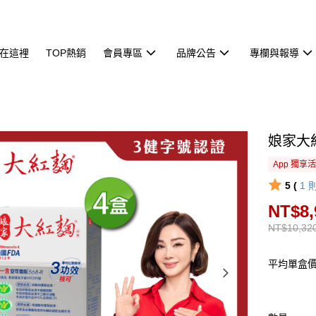
在這裡
TOP熱銷
會員專區
品牌公告
專欄與報導
娘家大
App 獨享
5 (
1
NT$8,
NT$10,32
平均單盒價：