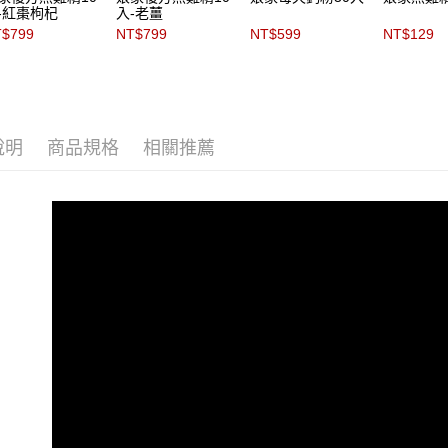
-紅棗枸杞
入-老薑
$799
NT$799
NT$599
NT$129
說明
商品規格
相關推薦