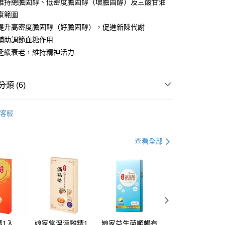
維持總膽固醇、低密度膽固醇（壞膽固醇）及三酸甘油
康範圍
提升高密度膽固醇（好膽固醇），促進新陳代謝
輔助調節血糖作用
延緩衰老，維持精神活力
類 (6)
家取貨
產品
紅麴
0，滿NT$699(含以上)免運費
客服
男性保健
1取貨
樂齡保養
0，滿NT$1,500(含以上)免運費
查看全部
上班族推薦
50，滿NT$1,500(含以上)免運費
產品
循環代謝
50，滿NT$1,500(含以上)免運費
精1入
娘家常溫滴雞精1
娘家益生菌順暢有
娘家益生菌6包