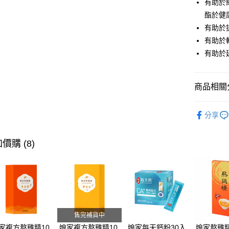
有助於
全盈+PAY
酯於健
ATM付款
有助於
有助於
貨到付款
有助於
運送方式
商品相關分
付款後全
依成分找
每筆NT$6
分享
族群推薦
付款後7-1
族群推薦
每筆NT$6
價購 (8)
族群推薦
宅配
每筆NT$1
依功效找
全站商品
貨到付款
每筆NT$1
售完補貨中
家複方熬雞精10
娘家複方熬雞精10
娘家每天鈣粉30入
娘家熬雞