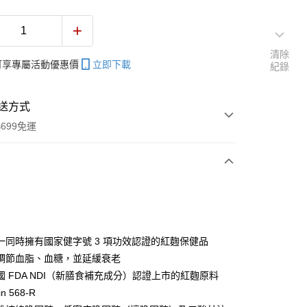
清除
帳可享專屬活動優惠價
立即下載
紀錄
送方式
699免運
次付款
一同時擁有國家健字號 3 項功效認證的紅麴保健品
調節血脂、血糖，並延緩衰老
國 FDA NDI（新膳食補充成分）認證上市的紅麴原料
in 568-R