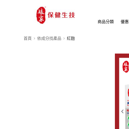
商品分類
優惠
首頁
依成分找產品
紅麴