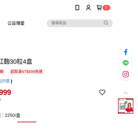
0
公益傳愛
紅麴30粒4盒
活動
超取滿NT$699免運
則評價
)
999
0
2250/盒